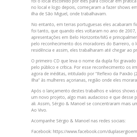
foi o local escolhido por eles para colocar em práti
no local e logo depois, começaram a fazer shows em 
ilha de São Miguel, onde trabalhavam.
No entanto, em terras portuguesas eles acabaram fic
foi tanto, que quando eles voltaram no ano de 2007,
apresentações em Belo Horizonte/MG e principalmente 
pelo reconhecimento dos moradores do Barreiro, o 
residência e assim, eles trabalharam até chegar ao 
O primeiro CD que leva o nome da dupla foi gravado 
pelo público e crítica. Por esse reconhecimento os
agora de inéditas, intitulado por “Reflexo da Paixão 
Ilha” às mulheres açorianas, região onde eles morar
Após o lançamento destes trabalhos e vários shows 
um novo projeto, algo mais audacioso e que desse pa
ali. Assim, Sérgio & Manoel se concentraram mais 
Ao Vivo.
Acompanhe Sérgio & Manoel nas redes sociais:
Facebook: https://www.facebook.com/duplasergioem