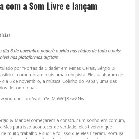
ia com a Som Livre e lançam
tícias
 dia 6 de novembro poderá ouvida nas rádios de todo o país;
nível nas plataformas digitais
tulado por “Portas da Cidade” em Minas Gerais, Sérgio &
rasileiro, comemoram mais uma conquista. Eles acabaram de
 dia 6 de novembro, a música ‘Colinho do Papai’, uma das
ios de todo o país.
ps://www.youtube.com/watch?v=MpWCJBzwZNw
s Sérgio & Manoel começarem a construir um sonho em comum,
. Mas para isso acontecer de verdade, eles tiveram que
e muito trabalho e suor e foi isso que eles fizeram. Portugal