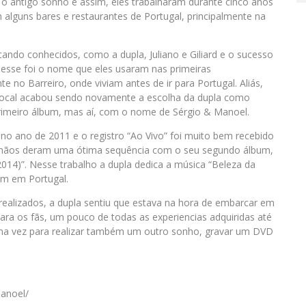
ca o antigo sonho e assim, eles trabalharam durante cinco anos
alguns bares e restaurantes de Portugal, principalmente na
ando conhecidos, como a dupla, Juliano e Giliard e o sucesso
 esse foi o nome que eles usaram nas primeiras
no Barreiro, onde viviam antes de ir para Portugal. Aliás,
local acabou sendo novamente a escolha da dupla como
primeiro álbum, mas aí, com o nome de Sérgio & Manoel.
no ano de 2011 e o registro “Ao Vivo” foi muito bem recebido
 irmãos deram uma ótima sequência com o seu segundo álbum,
(2014)”. Nesse trabalho a dupla dedica a música “Beleza da
am em Portugal.
realizados, a dupla sentiu que estava na hora de embarcar em
ra os fãs, um pouco de todas as experiencias adquiridas até
uma vez para realizar também um outro sonho, gravar um DVD
anoel/