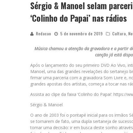
Sérgio & Manoel selam parcer
‘Colinho do Papai’ nas rádios
Redacao
5 de novembro de 2019
Cultura
,
No
Música chamou a atenção da gravadora e a partir do
canção já está dispo
Após o lançamento do seu primeiro DVD Ao Vivo, inti
Manoel, uma das grandes revelações do sertanejo b
firmar uma parceria com a gravadora Som Livre e, no
grandes apostas dos artistas, começa a tocar nas rád
Assista ao clipe da faixa ‘Colinho do Papai’: htt
Sérgio & Manoel
O ano de 2003 foi o pontapé inicial para os irmão
se tornarem de fato, uma dupla sertaneja de sucesso
tomar uma decisão: ir em busca deste sonho através d