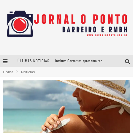
ÚLTIMAS NOTÍCIAS
Instituto Cervantes apresenta recital do alaudista mexicano Francisco Gil na série Segunda Musical
Home
Notícias
Últimos dias para inscrições no curso gratuito de Design de Moda em Nova Lima
BH recebe nesta quinta-feira lançamento do jogo “Coleta Seletiva” com roda de conversa entre agentes da sustentabilidade
Projeta Cultura abre inscrições gratuitas em São João del-Rei para oficinas de elaboração de projetos culturais e inteligência artificial