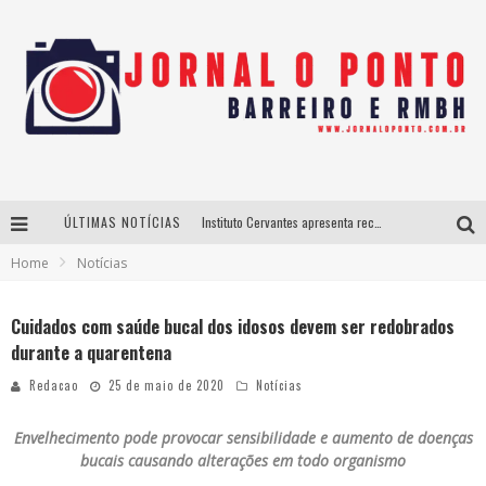
ÚLTIMAS NOTÍCIAS
Instituto Cervantes apresenta recital do alaudista mexicano Francisco Gil na série Segunda Musical
Home
Notícias
Últimos dias para inscrições no curso gratuito de Design de Moda em Nova Lima
BH recebe nesta quinta-feira lançamento do jogo “Coleta Seletiva” com roda de conversa entre agentes da sustentabilidade
Cuidados com saúde bucal dos idosos devem ser redobrados
durante a quarentena
Projeta Cultura abre inscrições gratuitas em São João del-Rei para oficinas de elaboração de projetos culturais e inteligência artificial
Redacao
25 de maio de 2020
Notícias
Envelhecimento pode provocar sensibilidade e aumento de doenças
bucais causando alterações em todo organismo