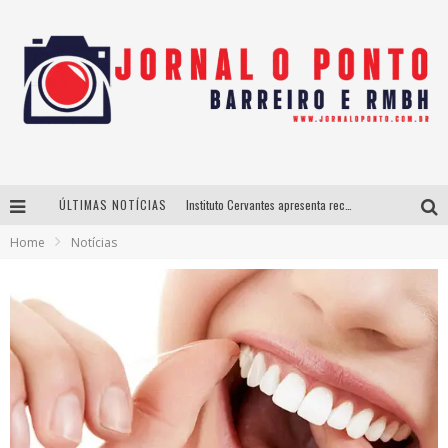
ÚLTIMAS NOTÍCIAS
Instituto Cervantes apresenta recital do alaudista mexicano Francisco Gil na série Segunda Musical
Home
Notícias
Últimos dias para inscrições no curso gratuito de Design de Moda em Nova Lima
BH recebe nesta quinta-feira lançamento do jogo “Coleta Seletiva” com roda de conversa entre agentes da sustentabilidade
Projeta Cultura abre inscrições gratuitas em São João del-Rei para oficinas de elaboração de projetos culturais e inteligência artificial