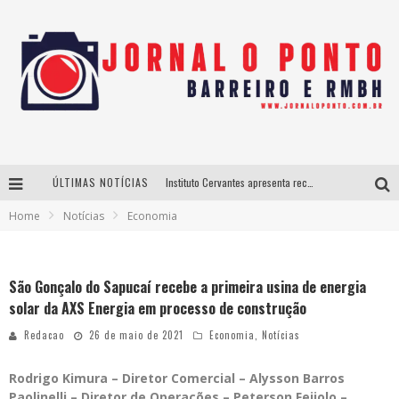
ÚLTIMAS NOTÍCIAS
Instituto Cervantes apresenta recital do alaudista mexicano Francisco Gil na série Segunda Musical
Home
Notícias
Economia
Últimos dias para inscrições no curso gratuito de Design de Moda em Nova Lima
BH recebe nesta quinta-feira lançamento do jogo “Coleta Seletiva” com roda de conversa entre agentes da sustentabilidade
São Gonçalo do Sapucaí recebe a primeira usina de energia
Projeta Cultura abre inscrições gratuitas em São João del-Rei para oficinas de elaboração de projetos culturais e inteligência artificial
solar da AXS Energia em processo de construção
Redacao
26 de maio de 2021
Economia
,
Notícias
Rodrigo Kimura – Diretor Comercial – Alysson Barros
Paolinelli – Diretor de Operações – Peterson Feijolo –