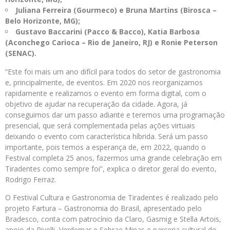
Juliana Ferreira (Gourmeco) e Bruna Martins (Birosca –
Belo Horizonte, MG);
Gustavo Baccarini (Pacco & Bacco), Katia Barbosa
(Aconchego Carioca – Rio de Janeiro, RJ) e Ronie Peterson
(SENAC).
“Este foi mais um ano difícil para todos do setor de gastronomia
e, principalmente, de eventos. Em 2020 nos reorganizamos
rapidamente e realizamos o evento em forma digital, com o
objetivo de ajudar na recuperação da cidade. Agora, já
conseguimos dar um passo adiante e teremos uma programação
presencial, que será complementada pelas ações virtuais
deixando o evento com característica híbrida. Será um passo
importante, pois temos a esperança de, em 2022, quando o
Festival completa 25 anos, fazermos uma grande celebração em
Tiradentes como sempre foi”, explica o diretor geral do evento,
Rodrigo Ferraz.
O Festival Cultura e Gastronomia de Tiradentes é realizado pelo
projeto Fartura – Gastronomia do Brasil, apresentado pelo
Bradesco, conta com patrocínio da Claro, Gasmig e Stella Artois,
apoio da Rivelli, Verdemar e Sebrae Minas e parceria cultural do