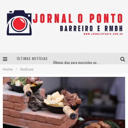
ÚLTIMAS NOTÍCIAS
Últimos dias para inscrições no curso gratuito de Design de Moda em Nova Lima
Home
Notícias
BH recebe nesta quinta-feira lançamento do jogo “Coleta Seletiva” com roda de conversa entre agentes da sustentabilidade
Projeta Cultura abre inscrições gratuitas em São João del-Rei para oficinas de elaboração de projetos culturais e inteligência artificial
Instituto Cervantes apresenta recital do alaudista mexicano Francisco Gil na série Segunda Musical