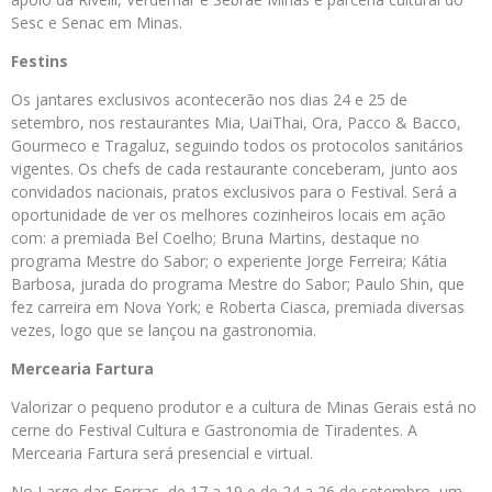
Sesc e Senac em Minas.
Festins
Os jantares exclusivos acontecerão nos dias 24 e 25 de
setembro, nos restaurantes Mia, UaiThai, Ora, Pacco & Bacco,
Gourmeco e Tragaluz, seguindo todos os protocolos sanitários
vigentes. Os chefs de cada restaurante conceberam, junto aos
convidados nacionais, pratos exclusivos para o Festival. Será a
oportunidade de ver os melhores cozinheiros locais em ação
com: a premiada Bel Coelho; Bruna Martins, destaque no
programa Mestre do Sabor; o experiente Jorge Ferreira; Kátia
Barbosa, jurada do programa Mestre do Sabor; Paulo Shin, que
fez carreira em Nova York; e Roberta Ciasca, premiada diversas
vezes, logo que se lançou na gastronomia.
Mercearia Fartura
Valorizar o pequeno produtor e a cultura de Minas Gerais está no
cerne do Festival Cultura e Gastronomia de Tiradentes. A
Mercearia Fartura será presencial e virtual.
No Largo das Forras, de 17 a 19 e de 24 a 26 de setembro, um