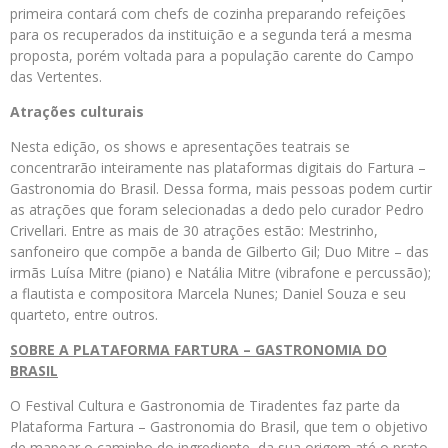
primeira contará com chefs de cozinha preparando refeições
para os recuperados da instituição e a segunda terá a mesma
proposta, porém voltada para a população carente do Campo
das Vertentes.
Atrações culturais
Nesta edição, os shows e apresentações teatrais se
concentrarão inteiramente nas plataformas digitais do Fartura –
Gastronomia do Brasil. Dessa forma, mais pessoas podem curtir
as atrações que foram selecionadas a dedo pelo curador Pedro
Crivellari. Entre as mais de 30 atrações estão: Mestrinho,
sanfoneiro que compõe a banda de Gilberto Gil; Duo Mitre – das
irmãs Luísa Mitre (piano) e Natália Mitre (vibrafone e percussão);
a flautista e compositora Marcela Nunes; Daniel Souza e seu
quarteto, entre outros.
SOBRE A PLATAFORMA FARTURA – GASTRONOMIA DO
BRASIL
O Festival Cultura e Gastronomia de Tiradentes faz parte da
Plataforma Fartura – Gastronomia do Brasil, que tem o objetivo
de mapear o caminho do ingrediente, da sua origem até o prato,