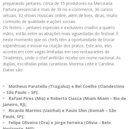
preparando jantares, cerca de 15 produtores na Mercearia
Fartura presencial e mais de 30 no e-commerce, 36 cursos
virtuais, 32 shows musicais online, além de lives, dicas, muito
conteúdo de qualidade e ações sociais.
Os festins – jantares especiais e exclusivos criados a quatro
mãos, estão entre as atrações mais aguardadas do festival. É
neste momento que os chefs têm a oportunidade de trocar
experiências e inovar na criação dos pratos. Este ano, eles
acontecem com vagas limitadas em seis restaurantes de
Tiradentes, onde o chef anfitrião recebe um nome nacional. As
duplas, escolhidas pelas curadoras Morena Leite e Carolina
Daher são:
Matheus Paratella (Tragaluz) e Bel Coelho (Clandestino
– São Paulo – SP);
Rafael Pires (Mia) e Roberta Ciasca (Miam Miam – Rio de
Janeiro, RJ);
Ricardo Martins (Uaithai) e Paulo Shin (Komah – São
Paulo, SP);
Felipe Oliveira (Ora) e Jorge Ferreira (Olivia – Belo
Horizonte, MG);