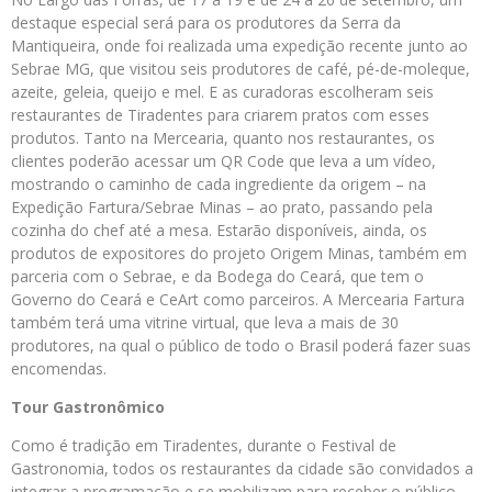
destaque especial será para os produtores da Serra da
Mantiqueira, onde foi realizada uma expedição recente junto ao
Sebrae MG, que visitou seis produtores de café, pé-de-moleque,
azeite, geleia, queijo e mel. E as curadoras escolheram seis
restaurantes de Tiradentes para criarem pratos com esses
produtos. Tanto na Mercearia, quanto nos restaurantes, os
clientes poderão acessar um QR Code que leva a um vídeo,
mostrando o caminho de cada ingrediente da origem – na
Expedição Fartura/Sebrae Minas – ao prato, passando pela
cozinha do chef até a mesa. Estarão disponíveis, ainda, os
produtos de expositores do projeto Origem Minas, também em
parceria com o Sebrae, e da Bodega do Ceará, que tem o
Governo do Ceará e CeArt como parceiros. A Mercearia Fartura
também terá uma vitrine virtual, que leva a mais de 30
produtores, na qual o público de todo o Brasil poderá fazer suas
encomendas.
Tour Gastronômico
Como é tradição em Tiradentes, durante o Festival de
Gastronomia, todos os restaurantes da cidade são convidados a
integrar a programação e se mobilizam para receber o público,