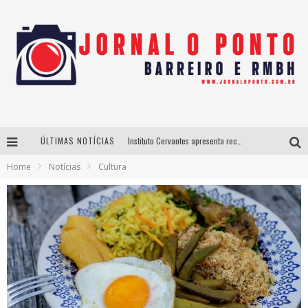
ÚLTIMAS NOTÍCIAS
Instituto Cervantes apresenta recital do alaudista mexicano Francisco Gil na série Segunda Musical
Home
Notícias
Cultura
Últimos dias para inscrições no curso gratuito de Design de Moda em Nova Lima
BH recebe nesta quinta-feira lançamento do jogo “Coleta Seletiva” com roda de conversa entre agentes da sustentabilidade
Projeta Cultura abre inscrições gratuitas em São João del-Rei para oficinas de elaboração de projetos culturais e inteligência artificial