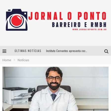
ÚLTIMAS NOTÍCIAS
Instituto Cervantes apresenta recital do alaudista mexicano Francisco Gil na série Segunda Musical
Home
Notícias
Últimos dias para inscrições no curso gratuito de Design de Moda em Nova Lima
BH recebe nesta quinta-feira lançamento do jogo “Coleta Seletiva” com roda de conversa entre agentes da sustentabilidade
Projeta Cultura abre inscrições gratuitas em São João del-Rei para oficinas de elaboração de projetos culturais e inteligência artificial