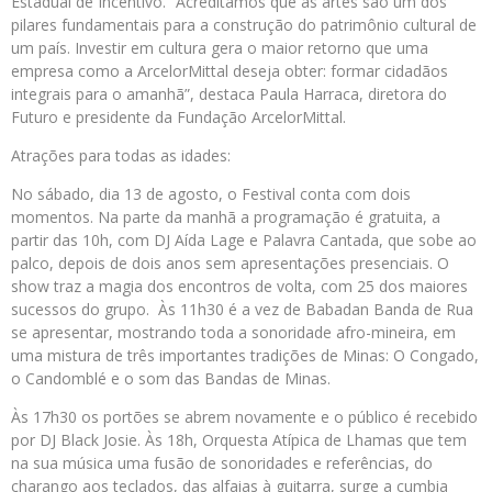
Estadual de Incentivo. “Acreditamos que as artes são um dos
pilares fundamentais para a construção do patrimônio cultural de
um país. Investir em cultura gera o maior retorno que uma
empresa como a ArcelorMittal deseja obter: formar cidadãos
integrais para o amanhã”, destaca Paula Harraca, diretora do
Futuro e presidente da Fundação ArcelorMittal.
Atrações para todas as idades:
No sábado, dia 13 de agosto, o Festival conta com dois
momentos. Na parte da manhã a programação é gratuita, a
partir das 10h, com DJ Aída Lage e Palavra Cantada, que sobe ao
palco, depois de dois anos sem apresentações presenciais. O
show traz a magia dos encontros de volta, com 25 dos maiores
sucessos do grupo. Às 11h30 é a vez de Babadan Banda de Rua
se apresentar, mostrando toda a sonoridade afro-mineira, em
uma mistura de três importantes tradições de Minas: O Congado,
o Candomblé e o som das Bandas de Minas.
Às 17h30 os portões se abrem novamente e o público é recebido
por DJ Black Josie. Às 18h, Orquesta Atípica de Lhamas que tem
na sua música uma fusão de sonoridades e referências, do
charango aos teclados, das alfaias à guitarra, surge a cumbia