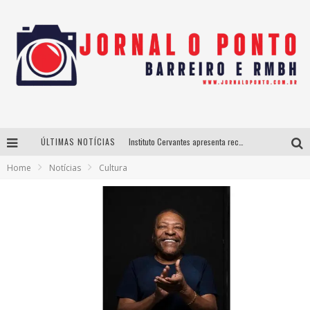
ÚLTIMAS NOTÍCIAS
Instituto Cervantes apresenta recital do alaudista mexicano Francisco Gil na série Segunda Musical
Home
Notícias
Cultura
Últimos dias para inscrições no curso gratuito de Design de Moda em Nova Lima
BH recebe nesta quinta-feira lançamento do jogo “Coleta Seletiva” com roda de conversa entre agentes da sustentabilidade
Projeta Cultura abre inscrições gratuitas em São João del-Rei para oficinas de elaboração de projetos culturais e inteligência artificial