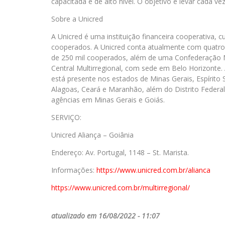
capacitada e de alto nível. O objetivo é levar cada 
Sobre a Unicred
A Unicred é uma instituição financeira cooperativa, c
cooperados. A Unicred conta atualmente com quatro 
de 250 mil cooperados, além de uma Confederação Na
Central Multirregional, com sede em Belo Horizonte. 
está presente nos estados de Minas Gerais, Espírito
Alagoas, Ceará e Maranhão, além do Distrito Federal
agências em Minas Gerais e Goiás.
SERVIÇO:
Unicred Aliança – Goiânia
Endereço: Av. Portugal, 1148 – St. Marista.
Informações:
https://www.unicred.com.br/
alianca
https://www.unicred.com.br/
multirregional/
atualizado em 16/08/2022 - 11:07