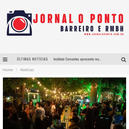
ÚLTIMAS NOTÍCIAS
Instituto Cervantes apresenta recital do alaudista mexicano Francisco Gil na série Segunda Musical
Home
Notícias
Últimos dias para inscrições no curso gratuito de Design de Moda em Nova Lima
BH recebe nesta quinta-feira lançamento do jogo “Coleta Seletiva” com roda de conversa entre agentes da sustentabilidade
Projeta Cultura abre inscrições gratuitas em São João del-Rei para oficinas de elaboração de projetos culturais e inteligência artificial