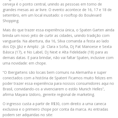
cerveja é o ponto central, unindo as pessoas em torno de
grandes mesas ao ar livre. O evento acontece de 16, 17 e 18 de
setembro, em um local inusitado: o rooftop do Boulevard
Shopping.
Mais do que trazer essa experiência única, o Spaten Garten ainda
brinda um novo jeito de curtir as cidades, unindo tradição com
vanguarda. Na abertura, dia 16, Silva comanda a festa ao lado
dos DJs Jjbz e Ampliz . Já Clara x Sofia, Dj Pat Manoese e Sexta
Básica (17), e No Label, Dj Next e Alta Fidelidade (18) para as
demais datas. E para brindar, não vai faltar Spaten, inclusive com
uma novidade: em chope.
“O Biergartens são locais bem comuns na Alemanha e super
conectados com a história de Spaten! Ficamos muito felizes em
poder trazer essa experiência para nossos consumidores aqui no
Brasil, convidando-os a vivenciarem o estilo Munich Helles”,
afirma Mayara Izidoro, gerente regional de marketing.
O ingresso custa a partir de R$30, com direito a uma caneca
exclusiva e o primeiro chope por conta da marca. As entradas
podem ser adquiridas no site: