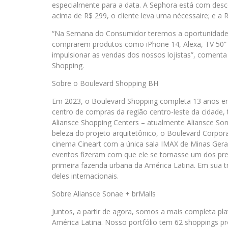
especialmente para a data. A Sephora está com de
acima de R$ 299, o cliente leva uma nécessaire; e 
“Na Semana do Consumidor teremos a oportunidade d
comprarem produtos como iPhone 14, Alexa, TV 50”
impulsionar as vendas dos nossos lojistas”, coment
Shopping.
Sobre o Boulevard Shopping BH
Em 2023, o Boulevard Shopping completa 13 anos em
centro de compras da região centro-leste da cidad
Aliansce Shopping Centers – atualmente Aliansce Sona
beleza do projeto arquitetônico, o Boulevard Corpor
cinema Cineart com a única sala IMAX de Minas Gerai
eventos fizeram com que ele se tornasse um dos pre
primeira fazenda urbana da América Latina. Em sua t
deles internacionais.
Sobre Aliansce Sonae + brMalls
Juntos, a partir de agora, somos a mais completa pla
América Latina. Nosso portfólio tem 62 shoppings pr