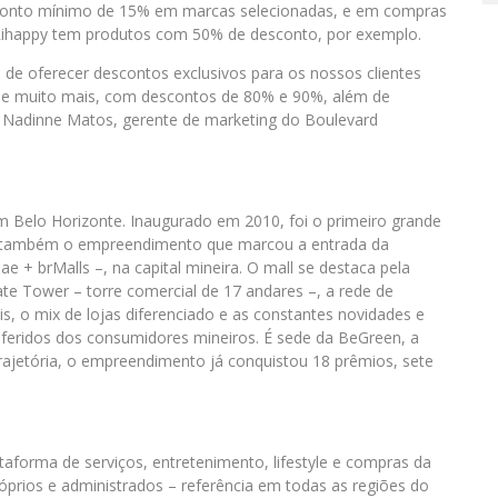
sconto mínimo de 15% em marcas selecionadas, e em compras
a Rihappy tem produtos com 50% de desconto, por exemplo.
e oferecer descontos exclusivos para os nossos clientes
 e muito mais, com descontos de 80% e 90%, além de
a Nadinne Matos, gerente de marketing do Boulevard
 Belo Horizonte. Inaugurado em 2010, foi o primeiro grande
e, também o empreendimento que marcou a entrada da
e + brMalls –, na capital mineira. O mall se destaca pela
ate Tower – torre comercial de 17 andares –, a rede de
s, o mix de lojas diferenciado e as constantes novidades e
feridos dos consumidores mineiros. É sede da BeGreen, a
rajetória, o empreendimento já conquistou 18 prêmios, sete
taforma de serviços, entretenimento, lifestyle e compras da
óprios e administrados – referência em todas as regiões do