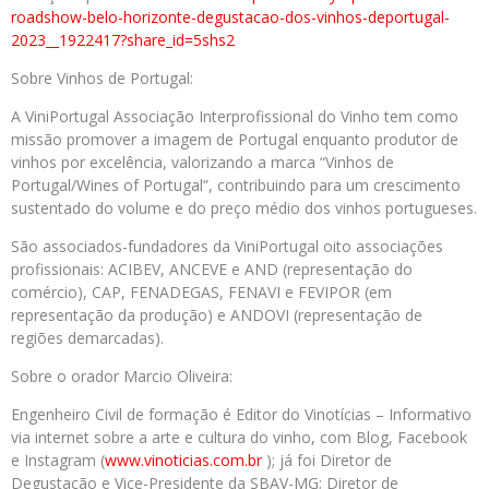
roadshow-belo-horizonte-
degustacao-dos-vinhos-
deportugal-
2023__1922417?
share_id=5shs2
Sobre Vinhos de Portugal:
A ViniPortugal Associação Interprofissional do Vinho tem como
missão promover a imagem de Portugal enquanto produtor de
vinhos por excelência, valorizando a marca “Vinhos de
Portugal/Wines of Portugal”, contribuindo para um crescimento
sustentado do volume e do preço médio dos vinhos portugueses.
São associados-fundadores da ViniPortugal oito associações
profissionais: ACIBEV, ANCEVE e AND (representação do
comércio), CAP, FENADEGAS, FENAVI e FEVIPOR (em
representação da produção) e ANDOVI (representação de
regiões demarcadas).
Sobre o orador Marcio Oliveira:
Engenheiro Civil de formação é Editor do Vinotícias – Informativo
via internet sobre a arte e cultura do vinho, com Blog, Facebook
e Instagram (
www.vinoticias.com.br
); já foi Diretor de
Degustação e Vice-Presidente da SBAV-MG; Diretor de