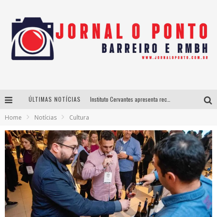
ÚLTIMAS NOTÍCIAS
Instituto Cervantes apresenta recital do alaudista mexicano Francisco Gil na série Segunda Musical
Home
Notícias
Cultura
Últimos dias para inscrições no curso gratuito de Design de Moda em Nova Lima
BH recebe nesta quinta-feira lançamento do jogo “Coleta Seletiva” com roda de conversa entre agentes da sustentabilidade
Projeta Cultura abre inscrições gratuitas em São João del-Rei para oficinas de elaboração de projetos culturais e inteligência artificial