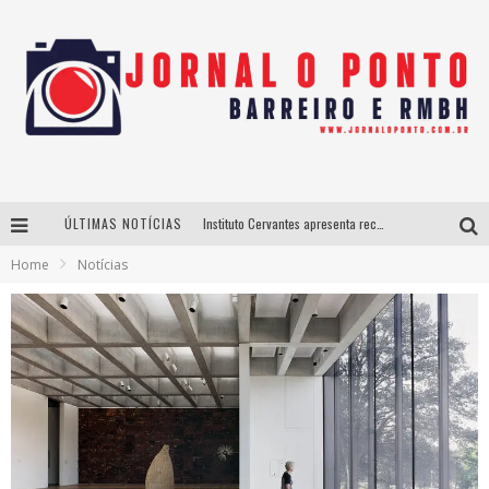
ÚLTIMAS NOTÍCIAS
Instituto Cervantes apresenta recital do alaudista mexicano Francisco Gil na série Segunda Musical
Home
Notícias
Últimos dias para inscrições no curso gratuito de Design de Moda em Nova Lima
BH recebe nesta quinta-feira lançamento do jogo “Coleta Seletiva” com roda de conversa entre agentes da sustentabilidade
Projeta Cultura abre inscrições gratuitas em São João del-Rei para oficinas de elaboração de projetos culturais e inteligência artificial