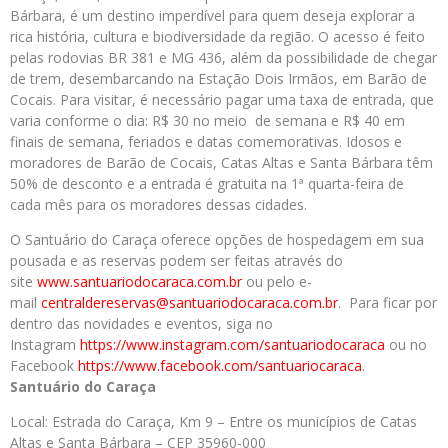
Bárbara, é um destino imperdível para quem deseja explorar a
rica história, cultura e biodiversidade da região. O acesso é feito
pelas rodovias BR 381 e MG 436, além da possibilidade de chegar
de trem, desembarcando na Estação Dois Irmãos, em Barão de
Cocais. Para visitar, é necessário pagar uma taxa de entrada, que
varia conforme o dia: R$ 30 no meio de semana e R$ 40 em
finais de semana, feriados e datas comemorativas. Idosos e
moradores de Barão de Cocais, Catas Altas e Santa Bárbara têm
50% de desconto e a entrada é gratuita na 1ª quarta-feira de
cada mês para os moradores dessas cidades.
O Santuário do Caraça oferece opções de hospedagem em sua
pousada e as reservas podem ser feitas através do
site
www.santuariodocaraca.com.br
ou pelo e-
mail
centraldereservas@
santuariodocaraca.com.br
. Para ficar por
dentro das novidades e eventos, siga no
Instagram
https://www.instagram.com/
santuariodocaraca
ou no
Facebook
https://www.facebook.com/
santuariocaraca
.
Santuário do Caraça
Local: Estrada do Caraça, Km 9 – Entre os municípios de Catas
Altas e Santa Bárbara – CEP 35960-000