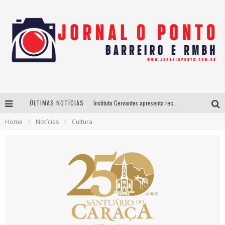
ÚLTIMAS NOTÍCIAS
Instituto Cervantes apresenta recital do alaudista mexicano Francisco Gil na série Segunda Musical
Home
Notícias
Cultura
Últimos dias para inscrições no curso gratuito de Design de Moda em Nova Lima
BH recebe nesta quinta-feira lançamento do jogo “Coleta Seletiva” com roda de conversa entre agentes da sustentabilidade
Projeta Cultura abre inscrições gratuitas em São João del-Rei para oficinas de elaboração de projetos culturais e inteligência artificial