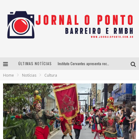
ÚLTIMAS NOTÍCIAS
Instituto Cervantes apresenta recital do alaudista mexicano Francisco Gil na série Segunda Musical
Home
Notícias
Cultura
Últimos dias para inscrições no curso gratuito de Design de Moda em Nova Lima
BH recebe nesta quinta-feira lançamento do jogo “Coleta Seletiva” com roda de conversa entre agentes da sustentabilidade
Projeta Cultura abre inscrições gratuitas em São João del-Rei para oficinas de elaboração de projetos culturais e inteligência artificial