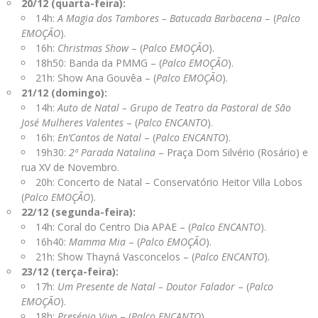
20/12 (quarta-feira):
14h:
A Magia dos Tambores – Batucada Barbacena
– (
Palco
EMOÇÃO
).
16h:
Christmas Show
– (
Palco EMOÇÃO
).
18h50: Banda da PMMG – (
Palco EMOÇÃO
).
21h: Show Ana Gouvêa – (
Palco EMOÇÃO
).
21/12 (domingo):
14h:
Auto de Natal – Grupo de Teatro da Pastoral de São
José Mulheres Valentes
– (
Palco ENCANTO
).
16h:
En’Cantos de Natal
– (
Palco ENCANTO
).
19h30:
2ª Parada Natalina
– Praça Dom Silvério (Rosário) e
rua XV de Novembro.
20h: Concerto de Natal – Conservatório Heitor Villa Lobos
(
Palco EMOÇÃO
).
22/12 (segunda-feira):
14h: Coral do Centro Dia APAE – (
Palco ENCANTO
).
16h40:
Mamma Mia
– (
Palco EMOÇÃO
).
21h: Show Thayná Vasconcelos – (
Palco ENCANTO
).
23/12 (terça-feira):
17h:
Um Presente de Natal – Doutor Falador
– (
Palco
EMOÇÃO
).
18h:
Presépio Vivo
– (
Palco ENCANTO
).