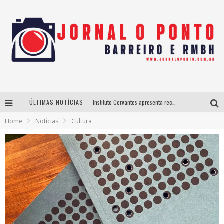
ÚLTIMAS NOTÍCIAS
Instituto Cervantes apresenta recital do alaudista mexicano Francisco Gil na série Segunda Musical
Home
Notícias
Cultura
Últimos dias para inscrições no curso gratuito de Design de Moda em Nova Lima
BH recebe nesta quinta-feira lançamento do jogo “Coleta Seletiva” com roda de conversa entre agentes da sustentabilidade
Projeta Cultura abre inscrições gratuitas em São João del-Rei para oficinas de elaboração de projetos culturais e inteligência artificial