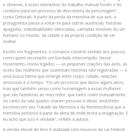
e observei, e esses elementos do trabalho manual foram o fio
condutor para um processo de descoberta da personagem”,
conta Deborah. A partir da perda da memória de sua avó, a
protagonista passa a voltar-se para outras ausências: histórias
apagadas, individualidades silenciadas, camadas invisíveis do ser
humano no mundo, da cidade e da própria condição de ser
mulher.
Escrito em fragmentos, o romance constrói sentido aos poucos,
como quem recompõe um bordado interrompido. Nesse
movimento, revela legados — as pequenas criações das avós, as
vozes das mulheres que sustentam histórias não registradas — e
uma busca íntima que emerge entre corpo, cidade, relações
amorosas e o tempo. “Foi um processo que durou alguns anos,
mas que também serviu como homenagem a essas mulheres
que são fazedoras ao meu redor, que tanto criam manualmente
no canto da sala quanto criaram pessoas e ideias. Aristóteles
escreveu em seu Tratado da Memória e da Reminiscência que a
memória pertence à parte da alma de onde brota a imaginação. E
eu acho que isso é verdade”, reflete a autora.
A versão ebook do livro é realizada com recursos da Lei Federal