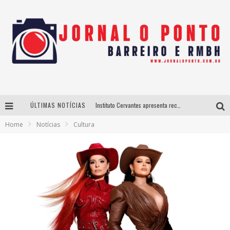
ÚLTIMAS NOTÍCIAS
Instituto Cervantes apresenta recital do alaudista mexicano Francisco Gil na série Segunda Musical
Home
Notícias
Cultura
Últimos dias para inscrições no curso gratuito de Design de Moda em Nova Lima
BH recebe nesta quinta-feira lançamento do jogo “Coleta Seletiva” com roda de conversa entre agentes da sustentabilidade
Projeta Cultura abre inscrições gratuitas em São João del-Rei para oficinas de elaboração de projetos culturais e inteligência artificial