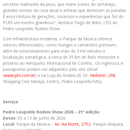
um time realmente de peso, que reúne ícones do sertanejo,
grandes nomes da cena atual e artistas que dominam as paradas.
É essa mistura de gerações, sucessos e experiências que faz do
PLRS um evento grandioso”, destaca Tiago de Brito, CEO do
Pedro Leopoldo Rodeio Show.
Com infraestrutura moderna, o Parque da Música oferece
setores diferenciados, como lounges e camarotes premium,
além de estacionamento para mais de 3 mil veículos e
localização estratégica, a cerca de 35 km de Belo Horizonte e
próximo ao Aeroporto Internacional de Confins. Os ingressos e
passaportes podem ser adquiridos pelo site oficial
(
www.plrs.com.br
) e na Loja do Rodeio (R. Dr.
Herbster, 298
,
Shopping Cine Marajá, Centro, Pedro Leopoldo/MG).
Serviço
Pedro Leopoldo Rodeio Show 2026 – 21ª edição
Datas:
05 a 13 de junho de 2026
Local:
Parque da Música –
Av. Via Norte, 2752
, Parque Andyara,