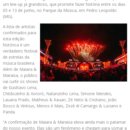
um line-up já grandioso, que promete fazer história entre os dias
05 e 13 de junho, no Parque da Música, em Pedro Leopoldo
(MG).
A lista de artistas
confirmados para
esta edição
histórica é um
verdadeiro festival
de estrelas da
música brasileira.
Além de Maiara &
Maraisa, o público
vai curtir os shows
de Gusttavo Lima,
Chitãozinho & Xororó, Natanzinho Lima, Simone Mendes,
Lauana Prado, Matheus & Kauan, Zé Neto & Cristiano, João
Bosco & Vinícius, Menos é Mais, Zezé di Camargo & Luciano e
Panda.
“A confirmação de Maiara & Maraisa eleva ainda mais o patamar
do nosso evento. Elas são um fenômeno e chegam para somar a