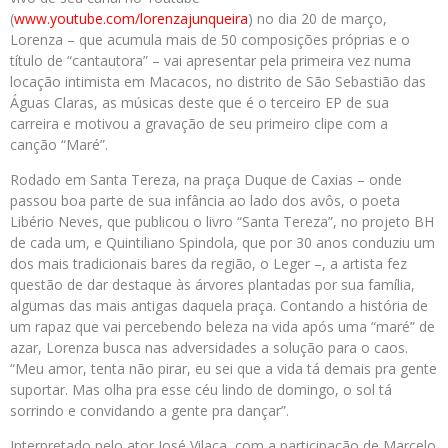
(
www.youtube.com/lorenzajunqueira
) no dia 20 de março,
Lorenza – que acumula mais de 50 composições próprias e o
título de “cantautora” – vai apresentar pela primeira vez numa
locação intimista em Macacos, no distrito de São Sebastião das
Águas Claras, as músicas deste que é o terceiro EP de sua
carreira e motivou a gravação de seu primeiro clipe com a
canção “Maré”.
Rodado em Santa Tereza, na praça Duque de Caxias – onde
passou boa parte de sua infância ao lado dos avôs, o poeta
Libério Neves, que publicou o livro “Santa Tereza”, no projeto BH
de cada um, e Quintiliano Spindola, que por 30 anos conduziu um
dos mais tradicionais bares da região, o Leger –, a artista fez
questão de dar destaque às árvores plantadas por sua família,
algumas das mais antigas daquela praça. Contando a história de
um rapaz que vai percebendo beleza na vida após uma “maré” de
azar, Lorenza busca nas adversidades a solução para o caos.
“Meu amor, tenta não pirar, eu sei que a vida tá demais pra gente
suportar. Mas olha pra esse céu lindo de domingo, o sol tá
sorrindo e convidando a gente pra dançar”.
Interpretado pelo ator José Vilaça, com a participação de Marcelo