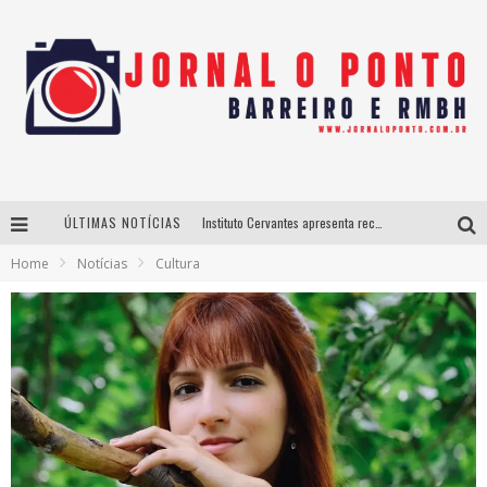
ÚLTIMAS NOTÍCIAS
Instituto Cervantes apresenta recital do alaudista mexicano Francisco Gil na série Segunda Musical
Home
Notícias
Cultura
Últimos dias para inscrições no curso gratuito de Design de Moda em Nova Lima
BH recebe nesta quinta-feira lançamento do jogo “Coleta Seletiva” com roda de conversa entre agentes da sustentabilidade
Projeta Cultura abre inscrições gratuitas em São João del-Rei para oficinas de elaboração de projetos culturais e inteligência artificial