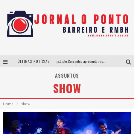
ÚLTIMAS NOTÍCIAS
Instituto Cervantes apresenta recital do alaudista mexicano Francisco Gil na série Segunda Musical
Últimos dias para inscrições no curso gratuito de Design de Moda em Nova Lima
ASSUNTOS
SHOW
BH recebe nesta quinta-feira lançamento do jogo “Coleta Seletiva” com roda de conversa entre agentes da sustentabilidade
Projeta Cultura abre inscrições gratuitas em São João del-Rei para oficinas de elaboração de projetos culturais e inteligência artificial
Home
show