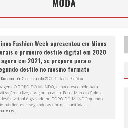
MODA
B
H RECEBE NESTA QUINTA-FEIRA LANÇAMENTO DO JOGO “COLETA SELETIVA” COM RODA DE CONVERSA ENTRE AGENTES DA SUSTENTABILIDADE
P
ROJETA CULTURA ABRE INSCRIÇÕES GRATUITAS EM SÃO JOÃO DEL-REI PARA OFICINAS DE ELABORAÇÃO DE PROJETOS CULTURAIS E INTELIGÊNCIA ARTIFICIAL
inas Fashion Week apresentou em Minas
erais o primeiro desfile digital em 2020
 agora em 2021, se prepara para o
egundo desfile no mesmo formato
Redacao
2 de março de 2021
Moda
,
Notícias
magem: O TOPO DO MUNDO, espaço escolhido para
alização da live, abraçou a causa. Foto: Marcelo Poleze.
 desfile virtual é gravado no TOPO DO MUNDO quando
o há clientes e seguindo as normas sanitárias
...
EIA MAIS...