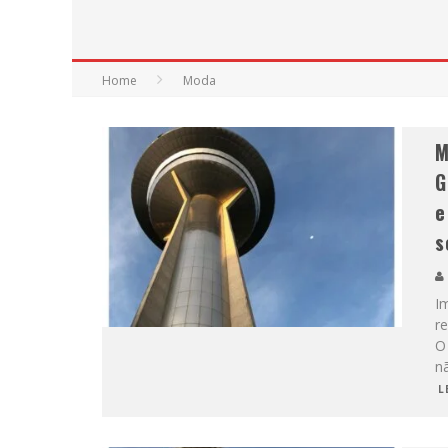
Home
Moda
M
G
e
s
I
re
O
nã
L