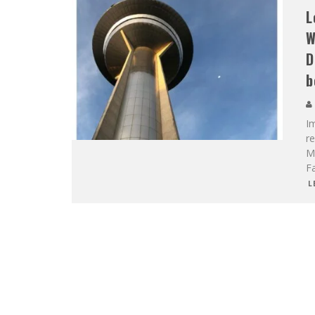
L
W
D
b
I
re
M
F
L