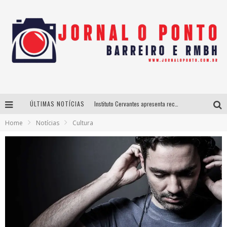
ÚLTIMAS NOTÍCIAS
Instituto Cervantes apresenta recital do alaudista mexicano Francisco Gil na série Segunda Musical
Home
Notícias
Cultura
Últimos dias para inscrições no curso gratuito de Design de Moda em Nova Lima
BH recebe nesta quinta-feira lançamento do jogo “Coleta Seletiva” com roda de conversa entre agentes da sustentabilidade
Projeta Cultura abre inscrições gratuitas em São João del-Rei para oficinas de elaboração de projetos culturais e inteligência artificial