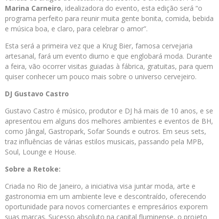
Marina Carneiro
, idealizadora do evento, esta edição será “o
programa perfeito para reunir muita gente bonita, comida, bebida
e música boa, e claro, para celebrar o amor”.
Esta será a primeira vez que a Krug Bier, famosa cervejaria
artesanal, fará um evento diurno e que englobará moda. Durante
a feira, vão ocorrer visitas guiadas à fábrica, gratuitas, para quem
quiser conhecer um pouco mais sobre o universo cervejeiro.
DJ Gustavo Castro
Gustavo Castro é músico, produtor e DJ há mais de 10 anos, e se
apresentou em alguns dos melhores ambientes e eventos de BH,
como Jângal, Gastropark, Sofar Sounds e outros. Em seus sets,
traz influências de várias estilos musicais, passando pela MPB,
Soul, Lounge e House.
Sobre a Retoke:
Criada no Rio de Janeiro, a iniciativa visa juntar moda, arte e
gastronomia em um ambiente leve e descontraído, oferecendo
oportunidade para novos comerciantes e empresários exporem
suas marcas. Sucesso absoluto na capital fluminense, o projeto