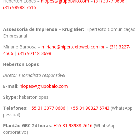
Heberton Lopes –
hlopes@grupobalo.com
–
(31) 3077 0606
|
(31) 98988 7616
Assessoria de Imprensa – Krug Bier:
Hipertexto Comunicação
Empresarial
Miriane Barbosa –
miriane@hipertextoweb.com.br
–
(31) 3227-
4566
|
(31) 97118-3698
Heberton Lopes
Diretor e jornalista responsável
E-mail:
hlopes@grupobalo.com
Skype:
hebertonlopes
Telefones:
+55 31 3077 0606
|
+55 31 98327 5743
(WhatsApp
pessoal)
Plantão GBC 24 horas:
+55 31 98988 7616
(WhatsApp
corporativo)