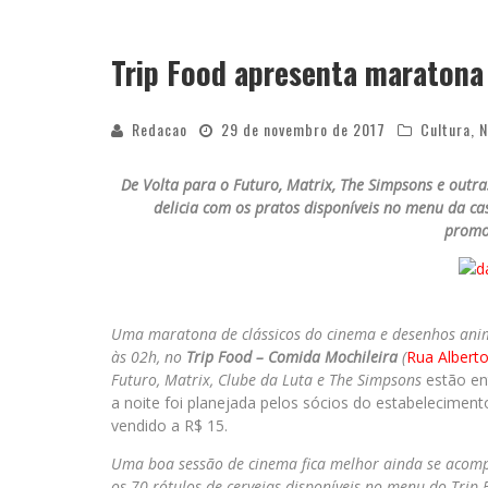
Trip Food apresenta maratona
Redacao
29 de novembro de 2017
Cultura
,
N
De Volta para o Futuro, Matrix, The Simpsons e outr
delicia com os pratos disponíveis no menu da ca
promo
Uma maratona de clássicos do cinema e desenhos ani
às 02h,
n
o
Trip Food – Comida Mochileira
(
Rua Alberto
Futuro, Matrix, Clube da Luta e The Simpsons
estão en
a noite foi planejada pelos sócios do estabeleciment
vendido a R$ 15.
Uma boa sessão de cinema fica melhor ainda se acom
os 70 rótulos de cervejas disponíveis no menu do Trip