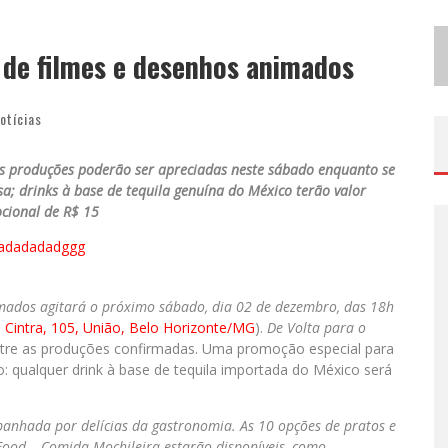
B
H RECEBE NESTA QUINTA-FEIRA LANÇAMENTO DO JOGO “COLETA SELETIVA” COM RODA DE CONVERSA ENTRE AGENTES DA SUSTENTABILIDADE
 de filmes e desenhos animados
P
ROJETA CULTURA ABRE INSCRIÇÕES GRATUITAS EM SÃO JOÃO DEL-REI PARA OFICINAS DE ELABORAÇÃO DE PROJETOS CULTURAIS E INTELIGÊNCIA ARTIFICIAL
otícias
as produções poderão ser apreciadas neste sábado enquanto se
sa; drinks à base de tequila genuína do México terão valor
cional de R$ 15
mados agitará o próximo sábado, di
a
02
de
dezembro
, das 18h
 Cintra, 105, União, Belo Horizonte/MG
).
De Volta para o
tre as produções confirmadas. Uma promoção especial para
o: qualquer drink à base de tequila importada do México será
panhada por delícias da gastronomia. As
10 opções de pratos e
 Food – Comida Mochileira
estarão disponíveis, como