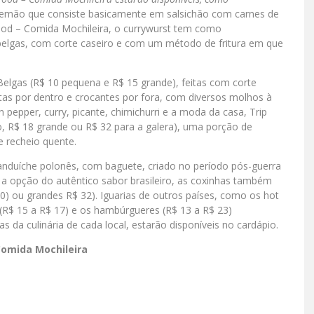
d alemão que consiste basicamente em salsichão com carnes de
ood – Comida Mochileira, o currywurst tem como
elgas, com corte caseiro e com um método de fritura em que
Belgas (R$ 10 pequena e R$ 15 grande), feitas com corte
ntas por dentro e crocantes por fora, com diversos molhos à
pepper, curry, picante, chimichurri e a moda da casa, Trip
, R$ 18 grande ou R$ 32 para a galera), uma porção de
 e recheio quente.
 sanduíche polonês, com baguete, criado no período pós-guerra
 a opção do autêntico sabor brasileiro, as coxinhas também
) ou grandes R$ 32). Iguarias de outros países, como os hot
 (R$ 15 a R$ 17) e os hambúrgueres (R$ 13 a R$ 23)
da culinária de cada local, estarão disponíveis no cardápio.
Comida Mochileira