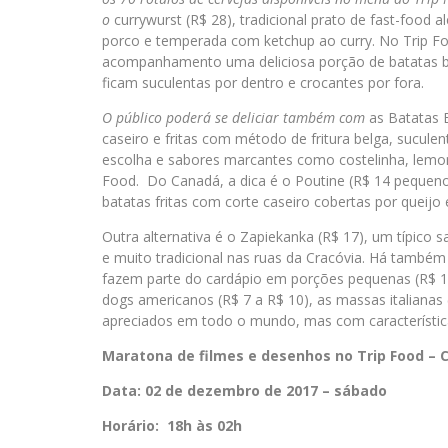
o
currywurst (R$ 28), tradicional prato de fast-foo
porco e temperada com ketchup ao curry. No Trip F
acompanhamento uma deliciosa porção de batatas b
ficam suculentas por dentro e crocantes por fora.
O
público poderá se deliciar
também
com
as Batatas 
caseiro e fritas com método de fritura belga, sucule
escolha e sabores marcantes como costelinha, lemon 
Food. Do Canadá, a dica é o Poutine (R$ 14 pequeno
batatas fritas com corte caseiro cobertas por queijo
Outra alternativa é o Zapiekanka (R$ 17), um típico
e muito tradicional nas ruas da Cracóvia. Há também
fazem parte do cardápio em porções pequenas (R$ 10
dogs americanos (R$ 7 a R$ 10), as massas italianas
apreciados em todo o mundo, mas com características 
Maratona de filmes e desenhos no Trip Food – 
Data:
02 de dezembro
de 2017 – sábado
Horário: 18h às 02h