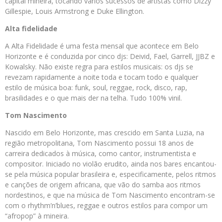
capital mineira, tocando vários sucessos de artistas como Dizzy
Gillespie, Louis Armstrong e Duke Ellington.
Alta fidelidade
A Alta Fidelidade é uma festa mensal que acontece em Belo
Horizonte e é conduzida por cinco djs: Deivid, Fael, Garrell, JJBZ e
Kowalsky. Não existe regra para estilos musicais: os djs se
revezam rapidamente a noite toda e tocam todo e qualquer
estilo de música boa: funk, soul, reggae, rock, disco, rap,
brasilidades e o que mais der na telha. Tudo 100% vinil.
Tom Nascimento
Nascido em Belo Horizonte, mas crescido em Santa Luzia, na
região metropolitana, Tom Nascimento possui 18 anos de
carreira dedicados à música, como cantor, instrumentista e
compositor. Iniciado no violão erudito, ainda nos bares encantou-
se pela música popular brasileira e, especificamente, pelos ritmos
e canções de origem africana, que vão do samba aos ritmos
nordestinos, e que na música de Tom Nascimento encontram-se
com o rhythm’n’blues, reggae e outros estilos para compor um
“afropop” à mineira.