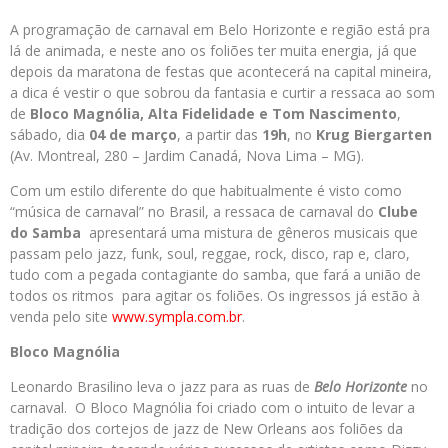
A programação de carnaval em Belo Horizonte e região está pra
lá de animada, e neste ano os foliões ter muita energia, já que
depois da maratona de festas que acontecerá na capital mineira,
a dica é vestir o que sobrou da fantasia e curtir a ressaca ao som
de
Bloco Magnólia, Alta Fidelidade e Tom Nascimento
,
sábado, dia
04 de março
, a partir das
19h
, no
Krug Biergarten
(Av. Montreal, 280 – Jardim Canadá, Nova Lima – MG).
Com um estilo diferente do que habitualmente é visto como
“música de carnaval” no Brasil, a ressaca de carnaval do
Clube
do Samba
apresentará uma mistura de gêneros musicais que
passam pelo jazz, funk, soul, reggae, rock, disco, rap e, claro,
tudo com a pegada contagiante do samba, que fará a união de
todos os ritmos para agitar os foliões. Os ingressos já estão à
venda pelo site
www.sympla.com.br
.
Bloco Magnólia
Leonardo Brasilino leva o jazz para as ruas de
Belo Horizonte
no
carnaval. O Bloco Magnólia foi criado com o intuito de levar a
tradição dos cortejos de jazz de New Orleans aos foliões da