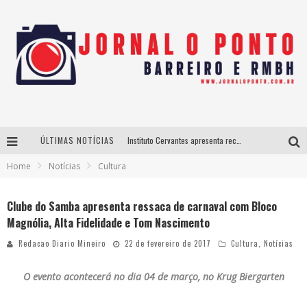
ÚLTIMAS NOTÍCIAS
Instituto Cervantes apresenta recital do alaudista mexicano Francisco Gil na série Segunda Musical
Home
Notícias
Cultura
Últimos dias para inscrições no curso gratuito de Design de Moda em Nova Lima
BH recebe nesta quinta-feira lançamento do jogo “Coleta Seletiva” com roda de conversa entre agentes da sustentabilidade
Clube do Samba apresenta ressaca de carnaval com Bloco
Magnólia, Alta Fidelidade e Tom Nascimento
Projeta Cultura abre inscrições gratuitas em São João del-Rei para oficinas de elaboração de projetos culturais e inteligência artificial
Redacao Diario Mineiro
22 de fevereiro de 2017
Cultura
,
Notícias
O evento acontecerá no dia 04 de março, no
Krug Biergarten