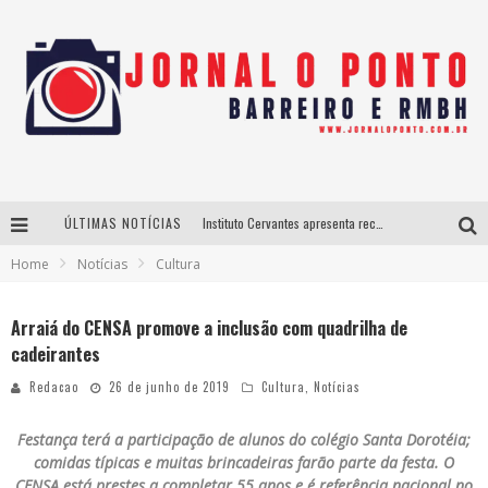
ÚLTIMAS NOTÍCIAS
Instituto Cervantes apresenta recital do alaudista mexicano Francisco Gil na série Segunda Musical
Home
Notícias
Cultura
Últimos dias para inscrições no curso gratuito de Design de Moda em Nova Lima
BH recebe nesta quinta-feira lançamento do jogo “Coleta Seletiva” com roda de conversa entre agentes da sustentabilidade
Arraiá do CENSA promove a inclusão com quadrilha de
cadeirantes
Projeta Cultura abre inscrições gratuitas em São João del-Rei para oficinas de elaboração de projetos culturais e inteligência artificial
Redacao
26 de junho de 2019
Cultura
,
Notícias
Festança terá a participação de alunos do colégio Santa Dorotéia;
comidas típicas e muitas brincadeiras farão parte da festa. O
CENSA está prestes a completar 55 anos e é referência nacional no