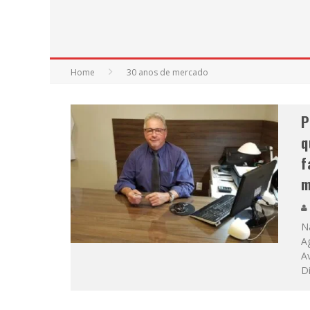
Home
30 anos de mercado
P
q
f
m
Na
Ag
Av
D