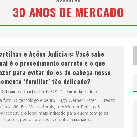
30 ANOS DE MERCADO
B
H RECEBE NESTA QUINTA-FEIRA LANÇAMENTO DO JOGO “COLETA SELETIVA” COM RODA DE CONVERSA ENTRE AGENTES DA SUSTENTABILIDADE
P
ROJETA CULTURA ABRE INSCRIÇÕES GRATUITAS EM SÃO JOÃO DEL-REI PARA OFICINAS DE ELABORAÇÃO DE PROJETOS CULTURAIS E INTELIGÊNCIA ARTIFICIAL
artilhas e Ações Judiciais: Você sabe
ual é o procedimento correto e o que
azer para evitar dores de cabeça nesse
omento ‘familiar’ tão delicado?
Redacao
6 de janeiro de 2021
Economia
,
Notícias
 foto: O gemólogo e perito Hugo Werner Flister - Crédito:
ência GC. Em Minas Gerais, a 'H.Werner Perícias &
aliações', é o local mais indicado para quem tem joias,
iamantes, pedras preciosas e outr
...
LEIA MAIS...