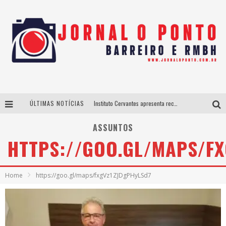
ÚLTIMAS NOTÍCIAS
Instituto Cervantes apresenta recital do alaudista mexicano Francisco Gil na série Segunda Musical
Últimos dias para inscrições no curso gratuito de Design de Moda em Nova Lima
ASSUNTOS
HTTPS://GOO.GL/MAPS/FX
BH recebe nesta quinta-feira lançamento do jogo “Coleta Seletiva” com roda de conversa entre agentes da sustentabilidade
Projeta Cultura abre inscrições gratuitas em São João del-Rei para oficinas de elaboração de projetos culturais e inteligência artificial
Home
https://goo.gl/maps/fxgVz1ZJDgPHyLSd7